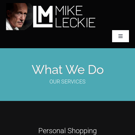
Skip
to
content
Toggle
Navigat
CLASSICAL SCULPTOR
What We Do
ABOUT MIKE LECKIE
OUR SERVICES
PREFONTAINE
COLLECTIONS
Personal Shopping
ACCLAIM