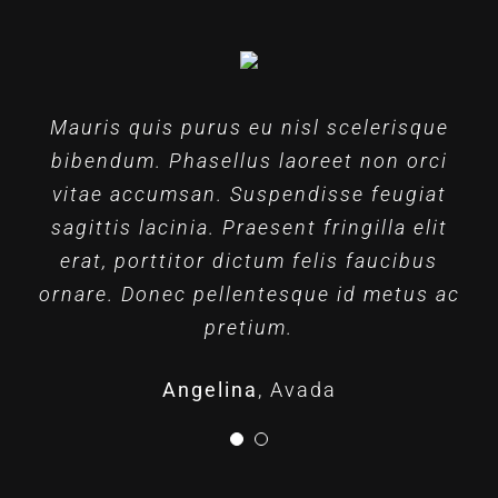
Praesent ut sem dignissim, dapibus est
Mauris quis purus eu nisl scelerisque
et, consectetur sem. Integer scelerisque
bibendum. Phasellus laoreet non orci
vitae accumsan. Suspendisse feugiat
hendrerit placerat. Nullam imperdiet
lectus at elit fringilla, vitae ullamcorper
sagittis lacinia. Praesent fringilla elit
erat, porttitor dictum felis faucibus
leo luctus. Duis imperdiet ut ex et
ornare. Donec pellentesque id metus ac
ullamcorper. Duis lorem turpis,
scelerisque sit.
pretium.
Dario Pineda
Angelina
Themefusion
,
Avada